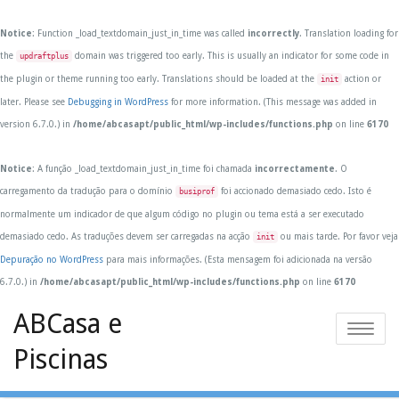
Notice
: Function _load_textdomain_just_in_time was called
incorrectly
. Translation loading for
the
domain was triggered too early. This is usually an indicator for some code in
updraftplus
the plugin or theme running too early. Translations should be loaded at the
action or
init
later. Please see
Debugging in WordPress
for more information. (This message was added in
version 6.7.0.) in
/home/abcasapt/public_html/wp-includes/functions.php
on line
6170
Notice
: A função _load_textdomain_just_in_time foi chamada
incorrectamente
. O
carregamento da tradução para o domínio
foi accionado demasiado cedo. Isto é
busiprof
normalmente um indicador de que algum código no plugin ou tema está a ser executado
demasiado cedo. As traduções devem ser carregadas na acção
ou mais tarde. Por favor veja
init
Depuração no WordPress
para mais informações. (Esta mensagem foi adicionada na versão
6.7.0.) in
/home/abcasapt/public_html/wp-includes/functions.php
on line
6170
Skip
ABCasa e
to
Toggle
content
Piscinas
navigatio