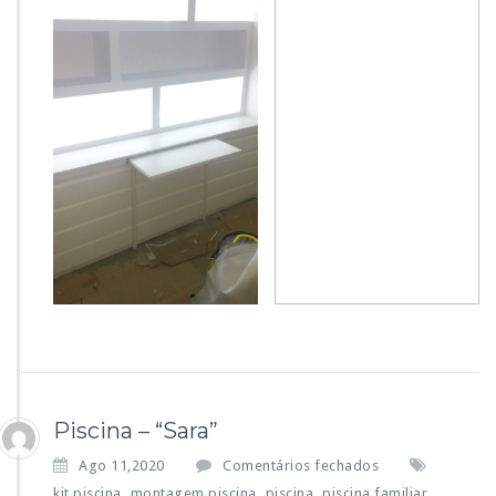
Piscina – “Sara”
e
Ago 11,2020
Comentários fechados
m
kit piscina
montagem piscina
piscina
piscina familiar
,
,
,