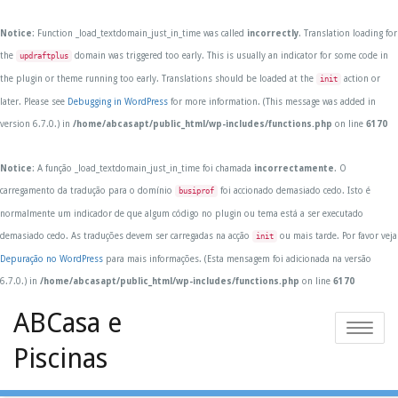
Notice
: Function _load_textdomain_just_in_time was called
incorrectly
. Translation loading for
the
domain was triggered too early. This is usually an indicator for some code in
updraftplus
the plugin or theme running too early. Translations should be loaded at the
action or
init
later. Please see
Debugging in WordPress
for more information. (This message was added in
version 6.7.0.) in
/home/abcasapt/public_html/wp-includes/functions.php
on line
6170
Notice
: A função _load_textdomain_just_in_time foi chamada
incorrectamente
. O
carregamento da tradução para o domínio
foi accionado demasiado cedo. Isto é
busiprof
normalmente um indicador de que algum código no plugin ou tema está a ser executado
demasiado cedo. As traduções devem ser carregadas na acção
ou mais tarde. Por favor veja
init
Depuração no WordPress
para mais informações. (Esta mensagem foi adicionada na versão
6.7.0.) in
/home/abcasapt/public_html/wp-includes/functions.php
on line
6170
Skip
ABCasa e
to
Toggle
content
Piscinas
navigatio