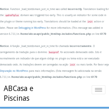
Notice
: Function _load_textdomain_just_in_time was called
incorrectly
. Translation loading for
the
domain was triggered too early. This is usually an indicator for some code in
updraftplus
the plugin or theme running too early. Translations should be loaded at the
action or
init
later. Please see
Debugging in WordPress
for more information. (This message was added in
version 6.7.0.) in
/home/abcasapt/public_html/wp-includes/functions.php
on line
6170
Notice
: A função _load_textdomain_just_in_time foi chamada
incorrectamente
. O
carregamento da tradução para o domínio
foi accionado demasiado cedo. Isto é
busiprof
normalmente um indicador de que algum código no plugin ou tema está a ser executado
demasiado cedo. As traduções devem ser carregadas na acção
ou mais tarde. Por favor veja
init
Depuração no WordPress
para mais informações. (Esta mensagem foi adicionada na versão
6.7.0.) in
/home/abcasapt/public_html/wp-includes/functions.php
on line
6170
Skip
ABCasa e
to
Toggle
content
Piscinas
navigatio