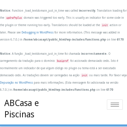
Notice
: Function _load_textdomain_just_in_time was called
incorrectly
. Translation loading for
the
domain was triggered too early. This is usually an indicator for some code in
updraftplus
the plugin or theme running too early. Translations should be loaded at the
action or
init
later. Please see
Debugging in WordPress
for more information. (This message was added in
version 6.7.0.) in
/home/abcasapt/public_html/wp-includes/functions.php
on line
6170
Notice
: A função _load_textdomain_just_in_time foi chamada
incorrectamente
. O
carregamento da tradução para o domínio
foi accionado demasiado cedo. Isto é
busiprof
normalmente um indicador de que algum código no plugin ou tema está a ser executado
demasiado cedo. As traduções devem ser carregadas na acção
ou mais tarde. Por favor veja
init
Depuração no WordPress
para mais informações. (Esta mensagem foi adicionada na versão
6.7.0.) in
/home/abcasapt/public_html/wp-includes/functions.php
on line
6170
Skip
ABCasa e
to
Toggle
content
Piscinas
navigatio